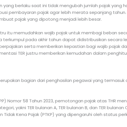
yang berlaku saat ini tidak mengubah jumlah pajak yang har
ibusi pembayaran pajak agar lebih merata sepanjang tahun
membuat pajak yang dipotong menjadi lebih besar.
tru itu memudahkan wajib pajak untuk membagi beban secar
a terkumpul pada akhir tahun dapat didistribusikan secara l
erpajakan serta memberikan kepastian bagi wajib pajak d
lementasi TER justru memberikan kemudahan dalam penghit
merupakan bagian dari penghasilan pegawai yang termasuk o
(PP) Nomor 58 Tahun 2023, pemotongan pajak atas THR meng
ategori, yakni TER bulanan A, TER bulanan B, dan TER bulana
n Tidak Kena Pajak (PTKP) yang dipengaruhi oleh status pe