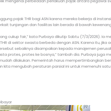
ik mengenai perbedaan perlakuan pajak antara pegawai swa
gung pajak THR bagi ASN karena mereka bekerja di instansi
 terkait tunjangan dan fasilitas lain berada di bawah kewe
ng cukup fair,” kata Purbaya dikutip Sabtu (7/3/2026). Ia m
R di sektor swasta berbeda dengan ASN. Karena itu, jika a
 tersebut sebaiknya disampaikan kepada manajemen perusa
asta protes, protes ke bosnya,” tambah dia. Purbaya juga 
ak mudah dilakukan. Pemerintah harus mempertimbangkan 
n kita mengubah peraturan parsial ini untuk memenuhi satu p
ibayar