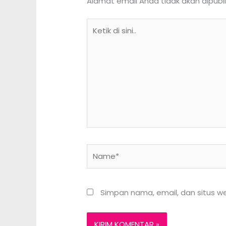
Alamat email Anda tidak akan dipubli
Ketik
di
sini..
Name*
Simpan nama, email, dan situs w