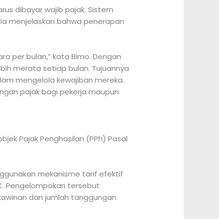
us dibayar wajib pajak. Sistem
. Ia menjelaskan bahwa penerapan
a per bulan,” kata Bimo. Dengan
ebih merata setiap bulan. Tujuannya
alam mengelola kewajiban mereka.
ungan pajak bagi pekerja maupun
bjek Pajak Penghasilan (PPh) Pasal
gunakan mekanisme tarif efektif
n C. Pengelompokan tersebut
rkawinan dan jumlah tanggungan