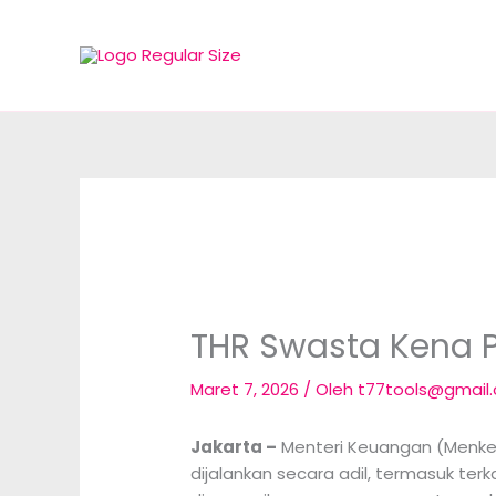
Lewati
ke
konten
THR Swasta Kena P
Maret 7, 2026
/ Oleh
t77tools@gmail
Jakarta –
Menteri Keuangan (Menkeu
dijalankan secara adil, termasuk ter