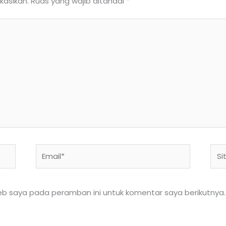
kasikan.
Ruas yang wajib ditandai
*
Email*
Situ
We
eb saya pada peramban ini untuk komentar saya berikutnya.