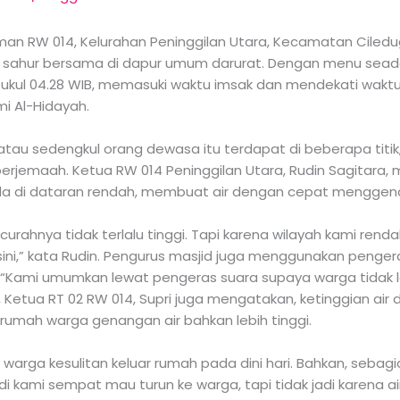
man RW 014, Kelurahan Peninggilan Utara, Kecamatan Ciledu
sahur bersama di dapur umum darurat. Dengan menu seadan
pukul 04.28 WIB, memasuki waktu imsak dan mendekati waktu
i Al-Hidayah.
er atau sedengkul orang dewasa itu terdapat di beberapa tit
rjemaah. Ketua RW 014 Peninggilan Utara, Rudin Sagitara, men
da di dataran rendah, membuat air dengan cepat menggena
 curahnya tidak terlalu tinggi. Tapi karena wilayah kami rend
e sini,” kata Rudin. Pengurus masjid juga menggunakan peng
Kami umumkan lewat pengeras suara supaya warga tidak lan
Ketua RT 02 RW 014, Supri juga mengatakan, ketinggian air 
rumah warga genangan air bahkan lebih tinggi.
warga kesulitan keluar rumah pada dini hari. Bahkan, seba
i kami sempat mau turun ke warga, tapi tidak jadi karena airn