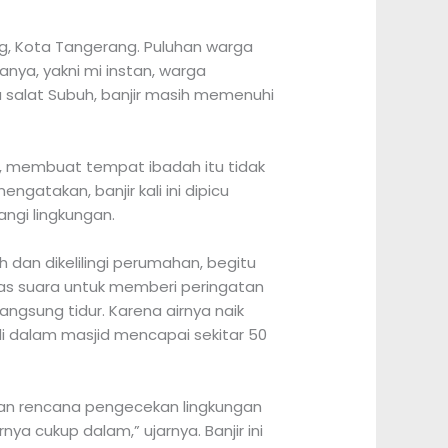
g, Kota Tangerang. Puluhan warga
ya, yakni mi instan, warga
 salat Subuh, banjir masih memenuhi
ik, membuat tempat ibadah itu tidak
gatakan, banjir kali ini dipicu
ngi lingkungan.
ah dan dikelilingi perumahan, begitu
eras suara untuk memberi peringatan
gsung tidur. Karena airnya naik
di dalam masjid mencapai sekitar 50
gian rencana pengecekan lingkungan
ya cukup dalam,” ujarnya. Banjir ini