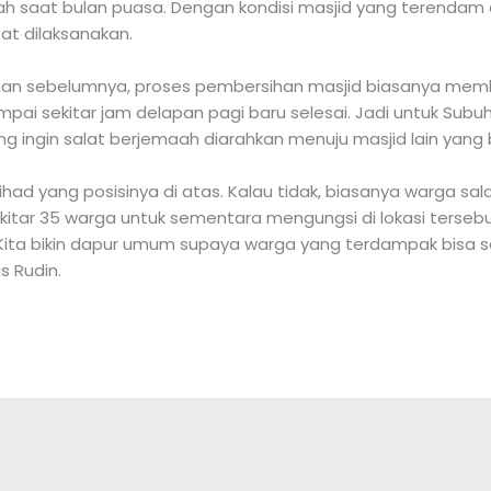
h saat bulan puasa. Dengan kondisi masjid yang terendam ai
at dilaksanakan.
aman sebelumnya, proses pembersihan masjid biasanya mem
ampai sekitar jam delapan pagi baru selesai. Jadi untuk Subu
ng ingin salat berjemaah diarahkan menuju masjid lain yang b
Jihad yang posisinya di atas. Kalau tidak, biasanya warga sa
a sekitar 35 warga untuk sementara mengungsi di lokasi ters
ita bikin dapur umum supaya warga yang terdampak bisa sa
s Rudin.