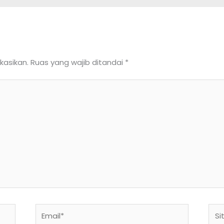
kasikan.
Ruas yang wajib ditandai
*
Email*
Situ
We