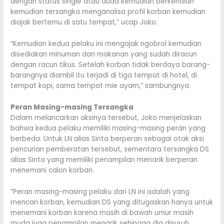
dengan status single atau duda kemudian berkenalan
kemudian tersangka menganalisa profil korban kemudian
diajak bertemu di satu tempat,” ucap Joko.
“Kemudian kedua pelaku ini mengajak ngobrol kemudian
disediakan minuman dan makanan yang sudah diracun
dengan racun tikus. Setelah korban tidak berdaya barang-
barangnya diambil itu terjadi di tiga tempat di hotel, di
tempat kopi, sama tempat mie ayam,” sambungnya.
Peran Masing-masing Tersangka
Dalam melancarkan aksinya tersebut, Joko menjelaskan
bahwa kedua pelaku memiliki masing-masing peran yang
berbeda. Untuk LN alias Sinta berperan sebagai otak aksi
pencurian pemberatan tersebut, sementara tersangka DS
alias Sinta yang memiliki penampilan menarik berperan
menemani calon korban.
“Peran masing-masing pelaku dari LN ini adalah yang
mencari korban, kemudian DS yang ditugaskan hanya untuk
menemani korban karena masih di bawah umur masih
muda juga penampilan menarik sehingga dia disuruh