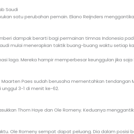
ab Saudi
kukan satu perubahan pemain. Eliano Reijnders menggantika
emberi dampak berarti bagi permainan timnas Indonesia pa
i mulai menerapkan taktik buang-buang waktu setiap kali be
si laga. Mereka hampir memperbesar keunggulan jika saj
gi. Maarten Paes sudah berusaha mementahkan tendangan M
i unggul 3-1 di menit ke-62.
emasukkan Thom Haye dan Ole Romeny. Keduanya menggantik
aktu. Ole Romeny sempat dapat peluang. Dia dalam posisi