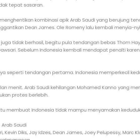
dak tepat sasaran.
 menghentikan kombinasi apik Arab Saudi yang berujung ten
nggantikan Dean James. Ole Romeny lalu kembali menyia-n
di juga tidak berhasil, begitu pula tendangan bebas Thom Ha
awsari. Sebelum Indonesia kembali mendapat penalti kare
silnya seperti tendangan pertama. Indonesia memperkecil ked
an menit. Arab Saudi kehilangan Mohamed Kanno yang men
an protes berlebih.
aktu membuat Indonesia tidak mampu menyamakan keduduk
 Arab Saudi
, Kevin Diks, Jay Idzes, Dean James, Joey Pelupessy, Marc Kl
 Oratmangoen