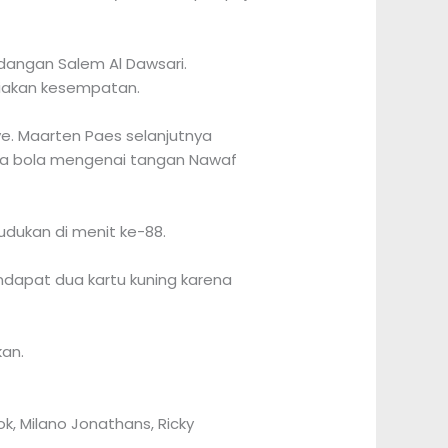
dangan Salem Al Dawsari.
yiakan kesempatan.
ye. Maarten Paes selanjutnya
na bola mengenai tangan Nawaf
udukan di menit ke-88.
dapat dua kartu kuning karena
an.
ok, Milano Jonathans, Ricky