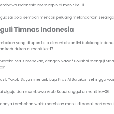
 membawa Indonesia memimpin di menit ke-11.
uasai bola sembari mencari peluang melancarkan serangan
gguli Timnas Indonesia
mbakan yang dilepas bisa dimentahkan lini belakang Indones
n kedudukan di menit ke-17.
reka terus menekan, dengan Nawaf Boushal menguji Maa
ar.
. Yakob Sayuri menarik baju Firas Al Buraikan sehingga w
ai algojo dan membawa Arab Saudi unggul di menit ke-36.
anya tambahan waktu sembilan menit di babak pertama. Na