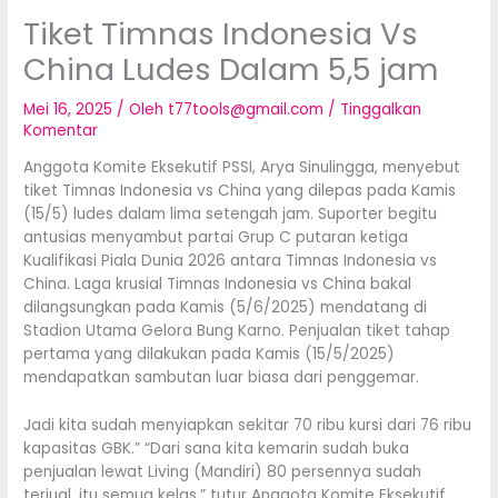
Tiket Timnas Indonesia Vs
China Ludes Dalam 5,5 jam
Mei 16, 2025
/ Oleh
t77tools@gmail.com
/
Tinggalkan
Komentar
Anggota Komite Eksekutif PSSI, Arya Sinulingga, menyebut
tiket Timnas Indonesia vs China yang dilepas pada Kamis
(15/5) ludes dalam lima setengah jam. Suporter begitu
antusias menyambut partai Grup C putaran ketiga
Kualifikasi Piala Dunia 2026 antara Timnas Indonesia vs
China. Laga krusial Timnas Indonesia vs China bakal
dilangsungkan pada Kamis (5/6/2025) mendatang di
Stadion Utama Gelora Bung Karno. Penjualan tiket tahap
pertama yang dilakukan pada Kamis (15/5/2025)
mendapatkan sambutan luar biasa dari penggemar.
Jadi kita sudah menyiapkan sekitar 70 ribu kursi dari 76 ribu
kapasitas GBK.” “Dari sana kita kemarin sudah buka
penjualan lewat Living (Mandiri) 80 persennya sudah
terjual, itu semua kelas,” tutur Anggota Komite Eksekutif