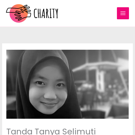
Lewati
ke
konten
Tanda Tanya Selimuti