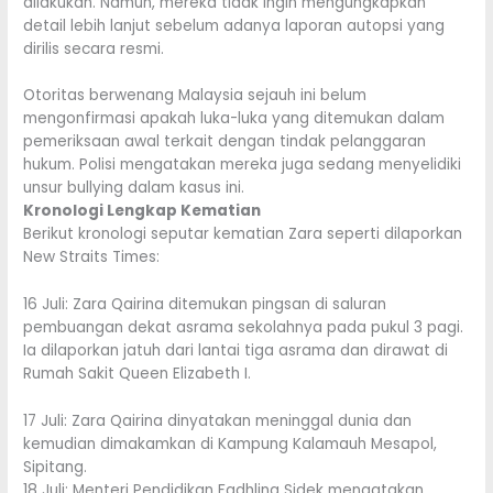
dilakukan. Namun, mereka tidak ingin mengungkapkan
detail lebih lanjut sebelum adanya laporan autopsi yang
dirilis secara resmi.
Otoritas berwenang Malaysia sejauh ini belum
mengonfirmasi apakah luka-luka yang ditemukan dalam
pemeriksaan awal terkait dengan tindak pelanggaran
hukum. Polisi mengatakan mereka juga sedang menyelidiki
unsur bullying dalam kasus ini.
Kronologi Lengkap Kematian
Berikut kronologi seputar kematian Zara seperti dilaporkan
New Straits Times:
16 Juli: Zara Qairina ditemukan pingsan di saluran
pembuangan dekat asrama sekolahnya pada pukul 3 pagi.
Ia dilaporkan jatuh dari lantai tiga asrama dan dirawat di
Rumah Sakit Queen Elizabeth I.
17 Juli: Zara Qairina dinyatakan meninggal dunia dan
kemudian dimakamkan di Kampung Kalamauh Mesapol,
Sipitang.
18 Juli: Menteri Pendidikan Fadhlina Sidek mengatakan