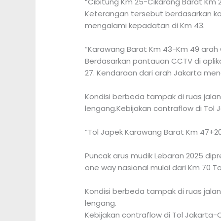
“Cibitung Km 25-Cikarang Barat Km 29
Keterangan tersebut berdasarkan kondi
mengalami kepadatan di Km 43.
“Karawang Barat Km 43-Km 49 arah Ci
Berdasarkan pantauan CCTV di aplikas
27. Kendaraan dari arah Jakarta me
Kondisi berbeda tampak di ruas jal
lengang.Kebijakan contraflow di Tol 
“Tol Japek Karawang Barat Km 47+200
Puncak arus mudik Lebaran 2025 dipre
one way nasional mulai dari Km 70 T
Kondisi berbeda tampak di ruas jal
lengang.
Kebijakan contraflow di Tol Jakarta-