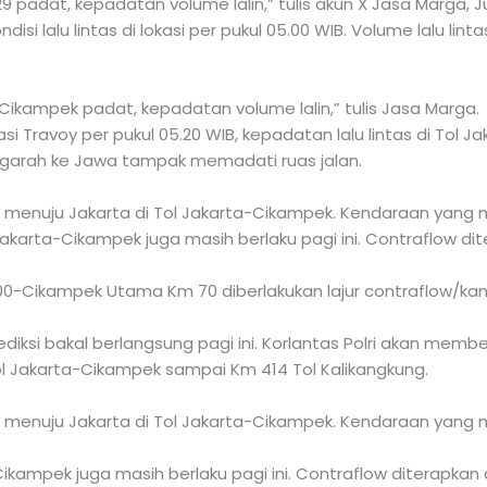
 padat, kepadatan volume lalin,” tulis akun X Jasa Marga, 
si lalu lintas di lokasi per pukul 05.00 WIB. Volume lalu lint
kampek padat, kepadatan volume lalin,” tulis Jasa Marga.
i Travoy per pukul 05.20 WIB, kepadatan lalu lintas di Tol J
ngarah ke Jawa tampak memadati ruas jalan.
an menuju Jakarta di Tol Jakarta-Cikampek. Kendaraan yan
Jakarta-Cikampek juga masih berlaku pagi ini. Contraflow d
-Cikampek Utama Km 70 diberlakukan lajur contraflow/kanan
diksi bakal berlangsung pagi ini. Korlantas Polri akan membe
ol Jakarta-Cikampek sampai Km 414 Tol Kalikangkung.
an menuju Jakarta di Tol Jakarta-Cikampek. Kendaraan yan
Cikampek juga masih berlaku pagi ini. Contraflow diterapkan