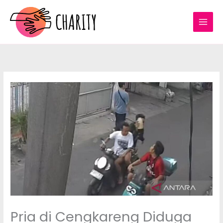
Lewati
ke
konten
Pria di Cengkareng Diduga