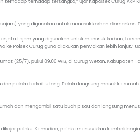
n terhadap terhadap tersangka,” ujar Kapolsek Curug AKP 
(sajam) yang digunakan untuk menusuk korban diamankan. P
senjata tajam yang digunakan untuk menusuk korban, ters
a ke Polsek Curug guna dilakukan penyidikan lebih lanjut,” 
umat (25/7), pukul 09.00 WIB, di Curug Wetan, Kabupaten 
n dan pelaku terkait utang. Pelaku langsung masuk ke ruma
rumah dan mengambil satu buah pisau dan langsung menusu
 dikejar pelaku. Kemudian, pelaku menusukkan kembali bagi