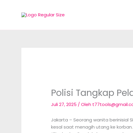
Lewati
ke
konten
Polisi Tangkap Pe
Juli 27, 2025
/ Oleh
t77tools@gmail.
Jakarta – Seorang wanita berinisial 
kesal saat menagih utang ke korban. P