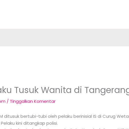
laku Tusuk Wanita di Tangera
com
/
Tinggalkan Komentar
SM ditusuk bertubi-tubi oleh pelaku berinisial IS di Curug W
elaku kini ditangkap polisi.