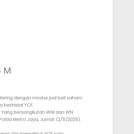
8 M
daring dengan modus jual beli saham
 berinisial YCF.
ma. Yang bersangkutan WNI dan WN
 Polda Metro Jaya, Jumat (2/5/2025).
sia. Dia menyebut YCF juga