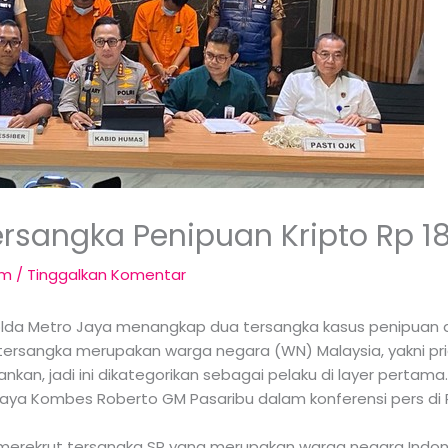
ersangka Penipuan Kripto Rp 1
om
/
Tinggalkan Komentar
 Polda Metro Jaya menangkap dua tersangka kasus penipuan 
u tersangka merupakan warga negara (WN) Malaysia, yakni pria
nkan, jadi ini dikategorikan sebagai pelaku di layer perta
o Jaya Kombes Roberto GM Pasaribu dalam konferensi pers di
erekrut tersangka SP yang merupakan warga negara Indone