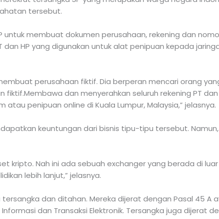
jahatan tersebut.
SP untuk membuat dokumen perusahaan, rekening dan nomor
 dan HP yang digunakan untuk alat penipuan kepada jaring
embuat perusahaan fiktif. Dia berperan mencari orang yan
 fiktif.Membawa dan menyerahkan seluruh rekening PT dan 
 atau penipuan online di Kuala Lumpur, Malaysia,” jelasnya.
atkan keuntungan dari bisnis tipu-tipu tersebut. Namun,
aset kripto. Nah ini ada sebuah exchanger yang berada di luar
ikan lebih lanjut,” jelasnya.
ersangka dan ditahan. Mereka dijerat dengan Pasal 45 A ay
nformasi dan Transaksi Elektronik. Tersangka juga dijerat 