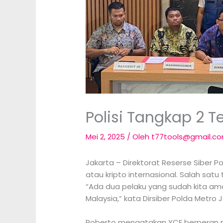
Polisi Tangkap 2 T
Mei 2, 2025
/ Oleh
t77tools@gmail.c
Jakarta – Direktorat Reserse Siber
atau kripto internasional. Salah sat
“Ada dua pelaku yang sudah kita ama
Malaysia,” kata Dirsiber Polda Metr
Roberto mengatakan YCF berperan m