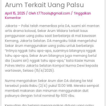
Arum Terkait Uang Palsu
April 15, 2025
/ Oleh
t77tools@gmail.com
/
Tinggalkan
Komentar
Jakarta – Polisi telah memeriksa pria DA, suami siri mantan
artis drama kolosal, Sekar Arum Widara terkait kaus
penggunaan uang palsu saat berbelanja di mal kawasan
Kemang, Jakarta Selatan. DA mengaku tidak mengetahui
Sekar Arum menggunakan uang palsu untuk berbelanja.
“Intinya nggak tahu apa-apa, suaminya bilangnya nggak
tahu apa-apa, Sekar Arum bilangnya juga memang betul
dia (suami siri) nggak tahu apa-apa,” kata Kasie Humas
Polres Metro Jakarta Selatan Kompol Nurma Dewi kepada
wartawan, Selasa (15/4/2025).
Nurma mengatakan Sekar Arum dan DA datang ke Mal
tersebut pada Rabu (2/4) pukul 13.00 WIB. Mereka sempat
membeli makanan dan minuman menggunakan duit
palsunya dengan total nominal Rp 600 ribu.
Kemudian dia belanja menggunakan diduga uang palsu