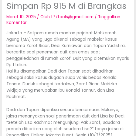
Simpan Rp 915 M di Brangkas
Maret 10, 2025
/ Oleh
t77tools@gmail.com
/
Tinggalkan
Komentar
Jakarta – Satpam rumah mantan pejabat Mahkamah
Agung (MA) yang juga dikenal sebagai makelar kasus
bernama Zarof Ricar, Dedi Kurniawan dan Topan Yudistira,
bercerita soal penemuan duit dan emas saat
penggeledahan di rumah Zarof. Duit yang ditemukan nyaris
Rp 1 triliun.
Hal itu disampaikan Dedi dan Topan saat dihadirkan
sebagai saksi kasus dugaan suap vonis bebas Ronald
Tannur. Duduk sebagai terdakwa, Zarof Ricar, Meirizka
Widjaja yang merupakan ibu Ronald Tannur, dan Lisa
Rachmat.
Dedi dan Topan diperiksa secara bersamaan. Mulanya,
jaksa menanyakan soal penerimaan duit dari Lisa ke Dedi.
“Setelah Lisa Rachmat mengunjungi Pak Zarof, Saudara
pernah diberikan uang oleh saudara Lisa?” tanya jaksa di
Pengadilan Tipikor Jakarta Pusat, Senin (10/3/2025).