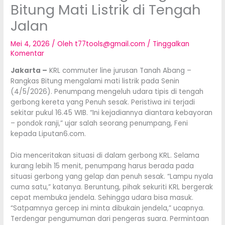
Bitung Mati Listrik di Tengah
Jalan
Mei 4, 2026
/ Oleh
t77tools@gmail.com
/
Tinggalkan
Komentar
Jakarta –
KRL commuter line jurusan Tanah Abang –
Rangkas Bitung mengalami mati listrik pada Senin
(4/5/2026). Penumpang mengeluh udara tipis di tengah
gerbong kereta yang Penuh sesak. Peristiwa ini terjadi
sekitar pukul 16.45 WIB. “Ini kejadiannya diantara kebayoran
– pondok ranji,” ujar salah seorang penumpang, Feni
kepada Liputan6.com.
Dia menceritakan situasi di dalam gerbong KRL. Selama
kurang lebih 15 menit, penumpang harus berada pada
situasi gerbong yang gelap dan penuh sesak. “Lampu nyala
cuma satu,” katanya. Beruntung, pihak sekuriti KRL bergerak
cepat membuka jendela. Sehingga udara bisa masuk.
“Satpamnya gercep ini minta dibukain jendela,” ucapnya.
Terdengar pengumuman dari pengeras suara. Permintaan