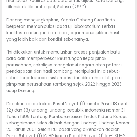
manipulasi kualitas batu bara untuk dijual,” kata Danang,
dilansir detiksumbagsel, Selasa (29/7).
Danang mengungkapkan, Kepala Cabang Sucofindo
berperan memanipulasi data uji laboratorium terkait
kualitas kandungan batu bara, agar menunjukkan hasil
yang lebih baik dari kondisi sebenarnya.
“Ini dilakukan untuk memuluskan proses penjualan batu
bara dan memperbesar keuntungan ilegal pihak
perusahaan, sekaligus mengelabui negara atas potensi
pendapatan dari hasil tambang. Manipulasi ini disebut-
sebut terjadi secara sistematis dan diketahui oleh para
pimpinan perusahaan tambang sejak 2022 hingga 2023,”
ucap Danang.
Dia akan disangkakan Pasal 2 ayat (1) juncto Pasal 18 ayat
(2) dan (3) Undang-Undang Republik Indonesia Nomor 31
Tahun 1999 tentang Pemberantasan Tindak Pidana Korupsi
sebagaimana telah diubah dengan Undang-Undang Nomor
20 Tahun 2001. Selain itu, pasal yang dikenakan adalah
Pasal 64 ayat (1) KUHP juncto Pasal 55 ayat (1) ke-1 KUHP.