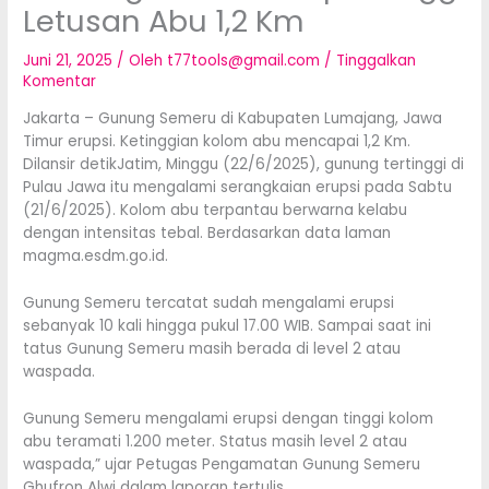
Letusan Abu 1,2 Km
Juni 21, 2025
/ Oleh
t77tools@gmail.com
/
Tinggalkan
Komentar
Jakarta – Gunung Semeru di Kabupaten Lumajang, Jawa
Timur erupsi. Ketinggian kolom abu mencapai 1,2 Km.
Dilansir detikJatim, Minggu (22/6/2025), gunung tertinggi di
Pulau Jawa itu mengalami serangkaian erupsi pada Sabtu
(21/6/2025). Kolom abu terpantau berwarna kelabu
dengan intensitas tebal. Berdasarkan data laman
magma.esdm.go.id.
Gunung Semeru tercatat sudah mengalami erupsi
sebanyak 10 kali hingga pukul 17.00 WIB. Sampai saat ini
tatus Gunung Semeru masih berada di level 2 atau
waspada.
Gunung Semeru mengalami erupsi dengan tinggi kolom
abu teramati 1.200 meter. Status masih level 2 atau
waspada,” ujar Petugas Pengamatan Gunung Semeru
Ghufron Alwi dalam laporan tertulis.