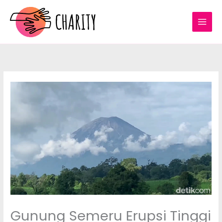
Lewati
ke
konten
Gunung Semeru Erupsi Tinggi