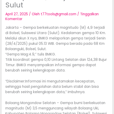
Sulut
April 27, 2025
/ Oleh
t77tools@gmail.com
/
Tinggalkan
Komentar
Jakarta – Gempa berkekuatan magnitudo (M) 4,9 terjadi
di Bolsel, Sulawesi Utara (Sulut). Kedalaman gempa 10 Km.
Melalui akun X nya, BMKG melaporkan gempa terjadi Senin
(28/4/2025) pukul 05.13 WIB. Gempa berada pada 68 Km
Bolaanguki, Bolsel, Sulut.
“Gempa Mag:4.9,” tulis BMKG.
Titik koordinat gempa 0,10 Lintang Selatan dan 124,38 Bujur
Timur. BMKG menyampaikan informasi gempa dapat
berubah seiring kelengkapan data.
“Disclaimer:Informasi ini mengutamakan kecepatan,
sehingga hasil pengolahan data belum stabil dan bisa
berubah seiring kelengkapan data,” imbuhnya.
Bolaang Mongondow Selatan – Gempa bumi berkekuatan
magnitudo (M) 3,5 mengguncang wilayah Bolaang Uki,
Kabupaten Bolaang Mongondow Selatan (Bolsel), Sulawesi