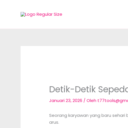
Lewati
ke
konten
Detik-Detik Seped
Januari 23, 2026
/ Oleh
t77tools@gma
Seorang karyawan yang baru sehari 
arus.