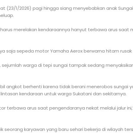
mat (23/1/2026) pagi hingga siang menyebabkan anak Sungai
eluap.
arus merelakan kendaraannya hanyut terbawa arus saat mel
nya saja sepeda motor Yamaha Aerox berwarna hitam rusak
 sejumlah warga di tepi sungai tampak sedang menyaksika
l angkot berhenti karena tidak berani menerobos sungai y
lintasan kendaraan untuk warga Sukatani dan sekitarnya.
tor terbawa arus saat pengendaranya nekat melalui jalur in
k seorang karyawan yang baru sehari bekerja di wilayah ter