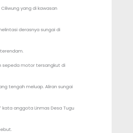
 Ciliwung yang di kawasan
intasi derasnya sungai di
 terendam.
n sepeda motor tersangkut di
ang tengah meluap. Aliran sungai
i,” kata anggota Linmas Desa Tugu
sebut.