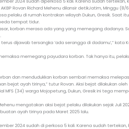
ember 2024 sudah diperkosa 5 kali. Karena sudah tertekan, 
 AKBP Rovan Richard Mehenu dilansir detikJatim, Minggu (8/6
 pelaku di rumah kontrakan wilayah Dukun, Gresik. Saat itu
beda tempat tidur.
asar, korban merasa ada yang yang memegang dadanya. Saat
.
 terus dijawab tersangka ‘ada serangga di dadamu’,” kata 
 memaksa memegang payudara korban. Tak hanya itu, pelak
rban dan mendudukkan korban sembari memaksa melepaska
 bejat ayah tirinya,” tutur Rovan. Aksi bejat dilakukan oleh
sial MFS (34) warga Mojopetung, Dukun, Gresik ini tega memp
Mehenu mengatakan aksi bejat pelaku dilakukan sejak Juli 
buatan ayah tirinya pada Maret 2025 lalu.
ember 2024 sudah di perkosa 5 kali. Karena sudah tertekan, 