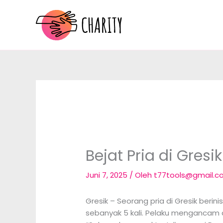
Lewati
ke
konten
Bejat Pria di Gresi
Juni 7, 2025
/ Oleh
t77tools@gmail.
Gresik – Seorang pria di Gresik berin
sebanyak 5 kali. Pelaku mengancam