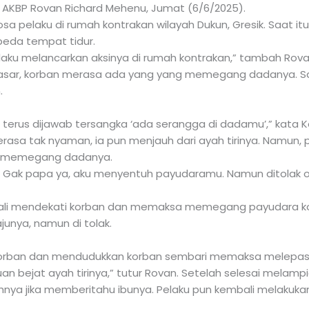
k AKBP Rovan Richard Mehenu, Jumat (6/6/2025).
 pelaku di rumah kontrakan wilayah Dukun, Gresik. Saat itu
beda tempat tidur.
pelaku melancarkan aksinya di rumah kontrakan,” tambah Rova
asar, korban merasa ada yang yang memegang dadanya. Saat
.
 terus dijawab tersangka ‘ada serangga di dadamu’,” kata 
rasa tak nyaman, ia pun menjauh dari ayah tirinya. Namun,
n memegang dadanya.
, Gak papa ya, aku menyentuh payudaramu. Namun ditolak 
ali mendekati korban dan memaksa memegang payudara korb
nya, namun di tolak.
rban dan mendudukkan korban sembari memaksa melepaska
 bejat ayah tirinya,” tutur Rovan. Setelah selesai melampi
a jika memberitahu ibunya. Pelaku pun kembali melakuka