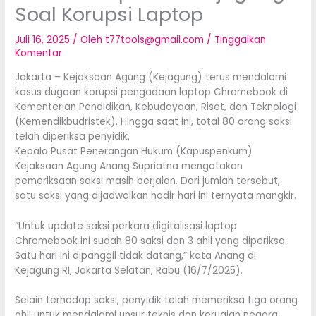
Soal Korupsi Laptop
Juli 16, 2025
/ Oleh
t77tools@gmail.com
/
Tinggalkan
Komentar
Jakarta – Kejaksaan Agung (Kejagung) terus mendalami
kasus dugaan korupsi pengadaan laptop Chromebook di
Kementerian Pendidikan, Kebudayaan, Riset, dan Teknologi
(Kemendikbudristek). Hingga saat ini, total 80 orang saksi
telah diperiksa penyidik.
Kepala Pusat Penerangan Hukum (Kapuspenkum)
Kejaksaan Agung Anang Supriatna mengatakan
pemeriksaan saksi masih berjalan. Dari jumlah tersebut,
satu saksi yang dijadwalkan hadir hari ini ternyata mangkir.
“Untuk update saksi perkara digitalisasi laptop
Chromebook ini sudah 80 saksi dan 3 ahli yang diperiksa.
Satu hari ini dipanggil tidak datang,” kata Anang di
Kejagung RI, Jakarta Selatan, Rabu (16/7/2025).
Selain terhadap saksi, penyidik telah memeriksa tiga orang
ahli untuk mendalami unsur teknis dan kerugian negara.