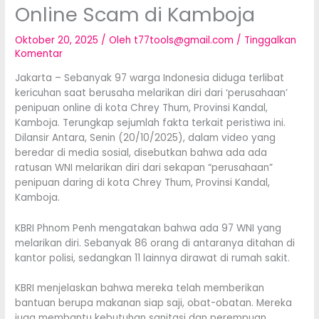
Online Scam di Kamboja
Oktober 20, 2025
/ Oleh
t77tools@gmail.com
/
Tinggalkan
Komentar
Jakarta – Sebanyak 97 warga Indonesia diduga terlibat
kericuhan saat berusaha melarikan diri dari ‘perusahaan’
penipuan online di kota Chrey Thum, Provinsi Kandal,
Kamboja. Terungkap sejumlah fakta terkait peristiwa ini.
Dilansir Antara, Senin (20/10/2025), dalam video yang
beredar di media sosial, disebutkan bahwa ada ada
ratusan WNI melarikan diri dari sekapan “perusahaan”
penipuan daring di kota Chrey Thum, Provinsi Kandal,
Kamboja.
KBRI Phnom Penh mengatakan bahwa ada 97 WNI yang
melarikan diri. Sebanyak 86 orang di antaranya ditahan di
kantor polisi, sedangkan 11 lainnya dirawat di rumah sakit.
KBRI menjelaskan bahwa mereka telah memberikan
bantuan berupa makanan siap saji, obat-obatan. Mereka
juga membantu kebutuhan sanitasi dan perempuan