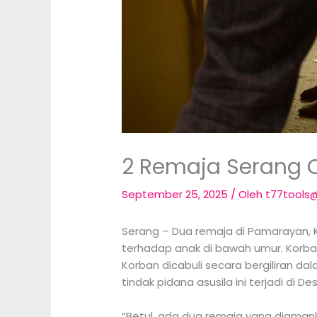
2 Remaja Serang C
September 25, 2025
/ Oleh
t77tools
Serang – Dua remaja di Pamarayan, K
terhadap anak di bawah umur. Korban 
Korban dicabuli secara bergiliran da
tindak pidana asusila ini terjadi d
“Betul, ada dua remaja yang diaman