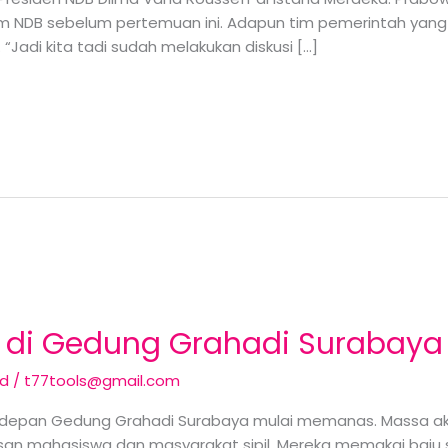
im NDB sebelum pertemuan ini. Adapun tim pemerintah yang 
adi kita tadi sudah melakukan diskusi […]
I di Gedung Grahadi Suraba
ed
/
t77tools@gmail.com
I depan Gedung Grahadi Surabaya mulai memanas. Massa ak
ratusan mahasiswa dan masyarakat sipil. Mereka memakai baj