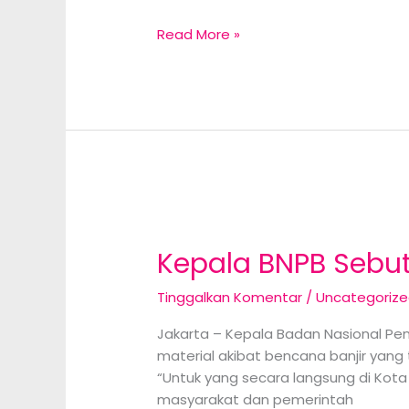
Jagoan
Read More »
Cikiwul
Curiga
Ada
Pengkhianat
Usai
Video
Disebar
Kepala BNPB Sebut 
Tinggalkan Komentar
/
Uncategoriz
Jakarta – Kepala Badan Nasional P
material akibat bencana banjir yang 
“Untuk yang secara langsung di Kota 
masyarakat dan pemerintah