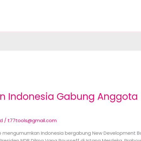
 Indonesia Gabung Anggota
ed
/
t77tools@gmail.com
nto mengumumkan Indonesia bergabung New Development B
Presiden NDB Dilma Vana Rousseff di Istana Merdeka. Prab