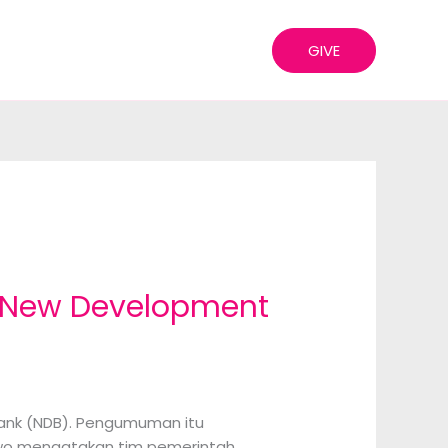
GIVE
 New Development
ank (NDB). Pengumuman itu
owo mengatakan tim pemerintah