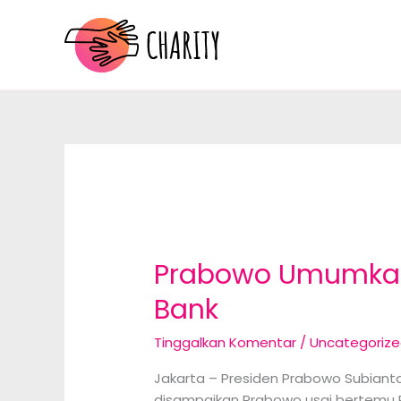
Lewati
ke
konten
Prabowo Umumkan
Bank
Tinggalkan Komentar
/
Uncategoriz
Jakarta – Presiden Prabowo Subia
disampaikan Prabowo usai bertemu 