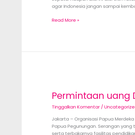
agar Indonesia jangan sampai kembal
Demo
Read More »
Tolak
UU
TNI
di
Gedung
Grahadi
Surabaya
Memanas
Permintaan uang D
Tinggalkan Komentar
/
Uncategoriz
Jakarta – Organisasi Papua Merdeka
Papua Pegunungan. Serangan yang te
serta terbakarnya fasilitas pendidik