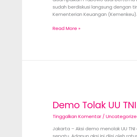
sudah berdiskusi langsung dengan t
Kementerian Keuangan (Kemenkeu). “J
Prabowo
Read More »
Umumkan
Indonesia
Gabung
Anggota
New
Development
Bank
Demo Tolak UU TN
Tinggalkan Komentar
/
Uncategoriz
Jakarta – Aksi demo menolak UU TN
sepatu. Adapun aksi ini diisi oleh 