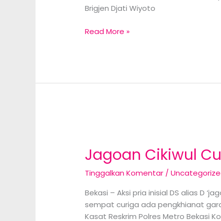
Brigjen Djati Wiyoto
Kapolda
Read More »
Metro
Cek
Posko
Mudik
di
Tol
Cikampek
Jagoan Cikiwul Cu
Tinggalkan Komentar
/
Uncategoriz
Bekasi – Aksi pria inisial DS alias D
sempat curiga ada pengkhianat gara-
Kasat Reskrim Polres Metro Bekasi K