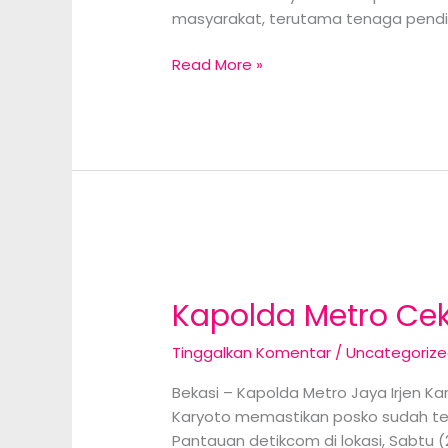
masyarakat, terutama tenaga pendi
Permintaan
Read More »
uang
Ditolak
OPM
Bunuh
Guru
Dan
Lukai
6
Orang
Kapolda Metro Cek
Tinggalkan Komentar
/
Uncategoriz
Bekasi – Kapolda Metro Jaya Irjen K
Karyoto memastikan posko sudah te
Pantauan detikcom di lokasi, Sabtu 