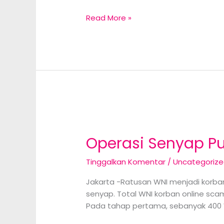
Kepala
Read More »
BNPB
Sebut
Kerugian
Akibat
Banjir
Bekasi
Rp
101
M
Operasi Senyap P
Tinggalkan Komentar
/
Uncategoriz
Jakarta -Ratusan WNI menjadi korban
senyap. Total WNI korban online sca
Pada tahap pertama, sebanyak 400 WN