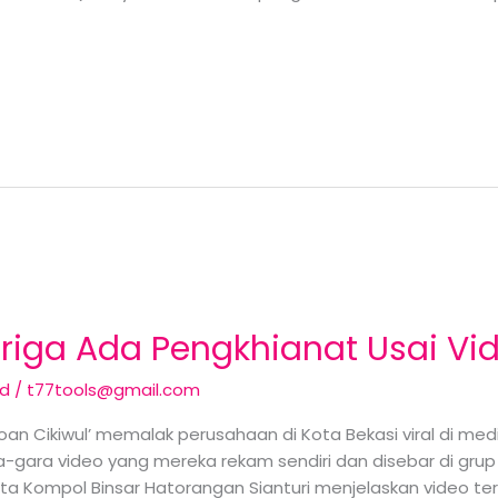
riga Ada Pengkhianat Usai Vi
ed
/
t77tools@gmail.com
 ‘jagoan Cikiwul’ memalak perusahaan di Kota Bekasi viral di m
gara video yang mereka rekam sendiri dan disebar di grup
ota Kompol Binsar Hatorangan Sianturi menjelaskan video te