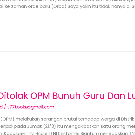
i ke zaman orde baru (Orba).Saya yakin itu tidak hanya di S
itolak OPM Bunuh Guru Dan L
ed
/
t77tools@gmail.com
 (OPM) melakukan serangan brutal terhadap warga di Distri
rjadi pada Jumat (21/3) itu mengakibatkan satu orang meni
an. Kapuspen TNI BrigjenTNI Kristomei Sianturi menegaskan T