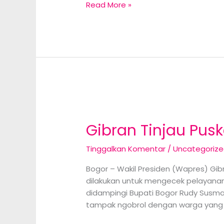
Operasi
Read More »
Senyap
Pulangnya
Wni
Korban
Online
Scam
Myanmar
Gibran Tinjau Pus
Tinggalkan Komentar
/
Uncategoriz
Bogor – Wakil Presiden (Wapres) Gi
dilakukan untuk mengecek pelayanan 
didampingi Bupati Bogor Rudy Susma
tampak ngobrol dengan warga yang